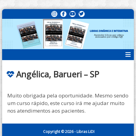
P
I
F
Y
T
u
n
a
o
w
L
A
s
c
u
i
l
p
i
t
e
t
t
r
a
b
e
a
b
u
t
r
r
n
g
o
b
e
d
p
r
o
e
r
a
a
a
k
a
s
L
m
r
L
i
b
Angélica, Barueri – SP
a
i
r
D
o
a
I
s
c
Muito obrigada pela oportunidade. Mesmo sendo
o
um curso rápido, este curso irá me ajudar muito
n
nos atendimentos aos pacientes.
t
e
ú
Copyright © 2026 - Libras LiDI
d